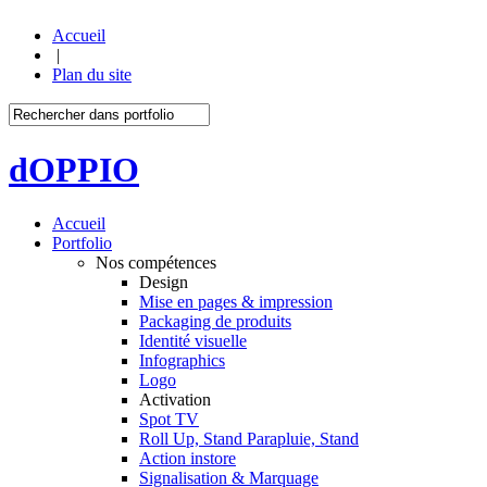
Accueil
|
Plan du site
dOPPIO
Accueil
Portfolio
Nos compétences
Design
Mise en pages & impression
Packaging de produits
Identité visuelle
Infographics
Logo
Activation
Spot TV
Roll Up, Stand Parapluie, Stand
Action instore
Signalisation & Marquage