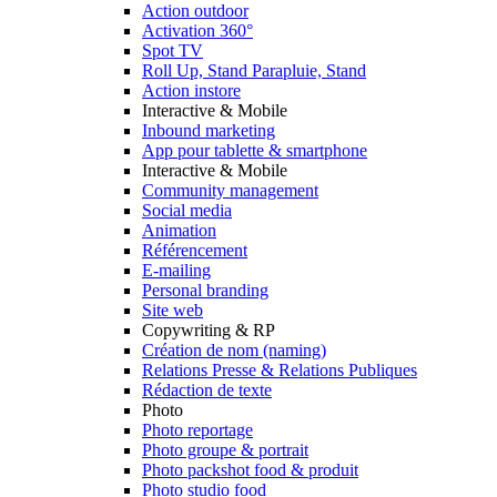
Action outdoor
Activation 360°
Spot TV
Roll Up, Stand Parapluie, Stand
Action instore
Interactive & Mobile
Inbound marketing
App pour tablette & smartphone
Interactive & Mobile
Community management
Social media
Animation
Référencement
E-mailing
Personal branding
Site web
Copywriting & RP
Création de nom (naming)
Relations Presse & Relations Publiques
Rédaction de texte
Photo
Photo reportage
Photo groupe & portrait
Photo packshot food & produit
Photo studio food