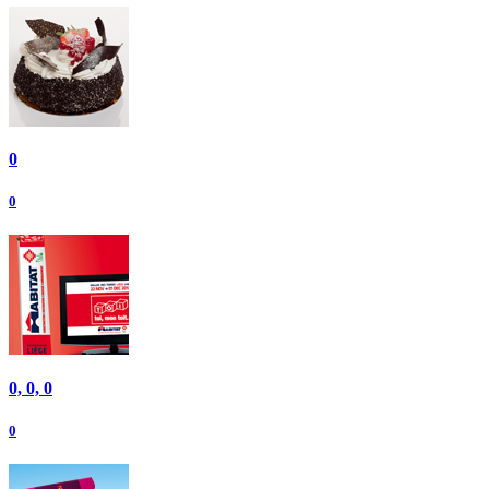
0
0
0, 0, 0
0