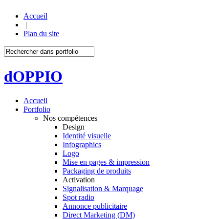
Accueil
|
Plan du site
dOPPIO
Accueil
Portfolio
Nos compétences
Design
Identité visuelle
Infographics
Logo
Mise en pages & impression
Packaging de produits
Activation
Signalisation & Marquage
Spot radio
Annonce publicitaire
Direct Marketing (DM)