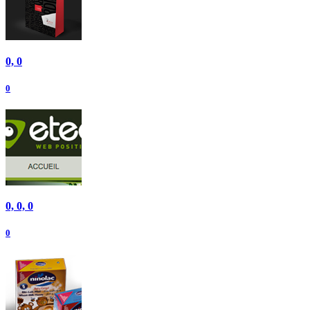
0, 0
0
0, 0, 0
0