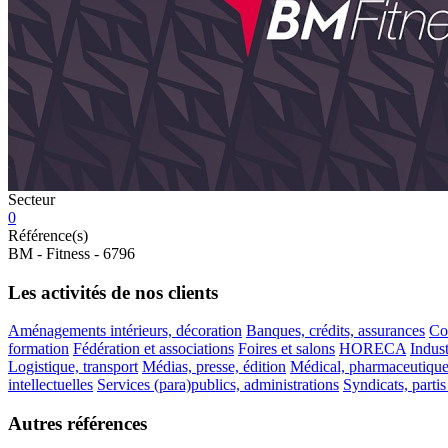
Secteur
0
Référence(s)
BM - Fitness - 6796
Les activités de nos clients
Aménagements intérieurs, décoration
Banques, crédits, assurances
Co
formation
Fédération et associations
Foires et salons
HORECA
Indus
Logistique, transport
Médias, presse, édition
Médical, pharmaceutiqu
intellectuelles
Services (para)publics, administrations
Syndicats, partis
Autres références